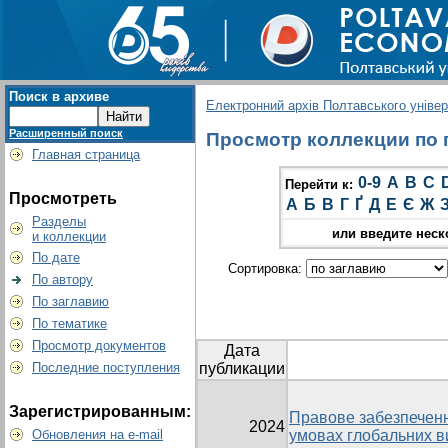
Поиск в архиве
Електронний архів Полтавського універс
Расширенный поиск
Просмотр коллекции по г
Главная страница
0-9
A
B
C
Перейти к:
Просмотреть
А
Б
В
Г
Ґ
Д
Е
Є
Ж
Разделы
или введите неск
и коллекции
По дате
Сортировка:
По автору
По заглавию
По тематике
Просмотр документов
Дата
Последние поступления
публикации
Зарегистрированным:
Правове забезпеченн
2024
Обновления на e-mail
умовах глобальних в