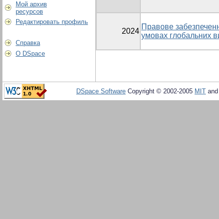
Мой архив
ресурсов
Редактировать профиль
Правове забезпеченн
2024
умовах глобальних в
Справка
О DSpace
DSpace Software
Copyright © 2002-2005
MIT
an