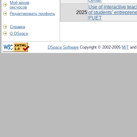
center
Мой архив
Use of interactive tea
ресурсов
2025
of students’ entreprene
Редактировать профиль
PUET
Справка
О DSpace
DSpace Software
Copyright © 2002-2005
MIT
an