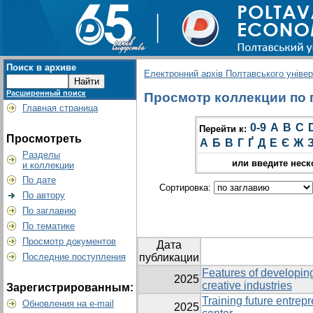
Поиск в архиве
Електронний архів Полтавського універс
Расширенный поиск
Просмотр коллекции по гр
Главная страница
0-9
A
B
C
Перейти к:
Просмотреть
А
Б
В
Г
Ґ
Д
Е
Є
Ж
Разделы
или введите неск
и коллекции
По дате
Сортировка:
По автору
По заглавию
По тематике
Просмотр документов
Дата
Последние поступления
публикации
Features of developing
2025
creative industries
Зарегистрированным:
Training future entrep
Обновления на e-mail
2025