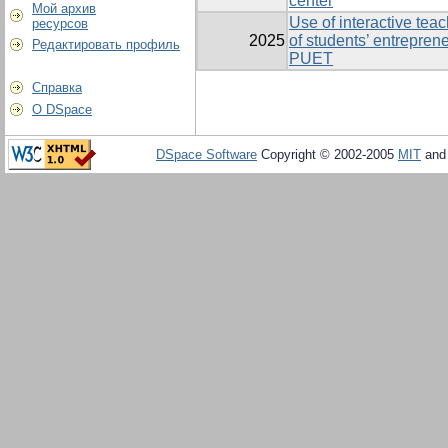
center
Мой архив
Use of interactive tea
ресурсов
2025
of students’ entreprene
Редактировать профиль
PUET
Справка
О DSpace
DSpace Software
Copyright © 2002-2005
MIT
an