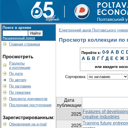
Поиск в архиве
Електронний архів Полтавського універс
Расширенный поиск
Просмотр коллекции по гр
Главная страница
0-9
A
B
C
Перейти к:
Просмотреть
А
Б
В
Г
Ґ
Д
Е
Є
Ж
Разделы
или введите неск
и коллекции
По дате
Сортировка:
По автору
По заглавию
По тематике
Просмотр документов
Дата
Последние поступления
публикации
Features of developing
2025
creative industries
Зарегистрированным:
Training future entrep
Обновления на e-mail
2025