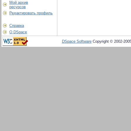
Мой архив
ресурсов
Редактировать профиль
Справка
О DSpace
DSpace Software
Copyright © 2002-200