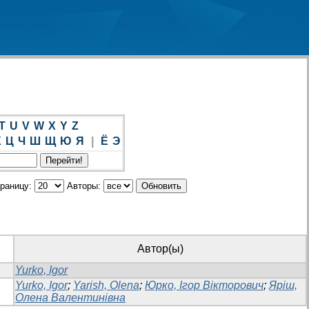
T
U
V
W
X
Y
Z
Х
Ц
Ч
Ш
Щ
Ю
Я
|
Ё
Э
траницу:
Авторы:
Автор(ы)
Yurko, Igor
Yurko, Igor
;
Yarish, Olena
;
Юрко, Ігор Вікторович
;
Яріш,
Олена Валентинівна