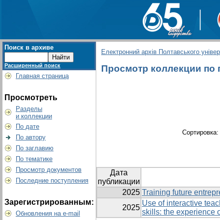
Поиск в архиве
Електронний архів Полтавського універс
Расширенный поиск
Просмотр коллекции по гр
Главная страница
Просмотреть
Разделы
и коллекции
По дате
Сортировка
По автору
По заглавию
По тематике
Просмотр документов
Дата
Последние поступления
публикации
2025
Training future entrep
Зарегистрированным:
Use of interactive tea
2025
skills: the experience
Обновления на e-mail