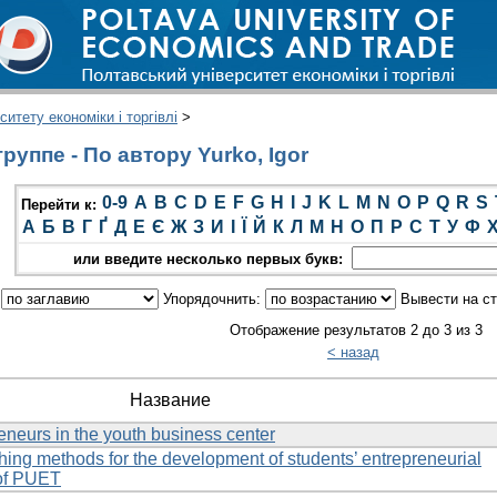
итету економіки і торгівлі
>
уппе - По автору Yurko, Igor
0-9
A
B
C
D
E
F
G
H
I
J
K
L
M
N
O
P
Q
R
S
Перейти к:
А
Б
В
Г
Ґ
Д
Е
Є
Ж
З
И
І
Ї
Й
К
Л
М
Н
О
П
Р
С
Т
У
Ф
или введите несколько первых букв:
:
Упорядочнить:
Вывести на с
Отображение результатов 2 до 3 из 3
< назад
Название
reneurs in the youth business center
ching methods for the development of students’ entrepreneurial
 of PUET