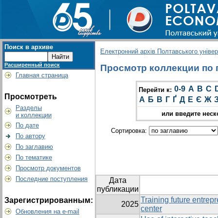
Поиск в архиве
Електронний архів Полтавського універс
Расширенный поиск
Просмотр коллекции по гр
Главная страница
0-9
A
B
C
Перейти к:
Просмотреть
А
Б
В
Г
Ґ
Д
Е
Є
Ж
Разделы
или введите неск
и коллекции
По дате
Сортировка:
По автору
По заглавию
По тематике
Просмотр документов
Последние поступления
Дата
публикации
Training future entrep
Зарегистрированным:
2025
center
Обновления на e-mail