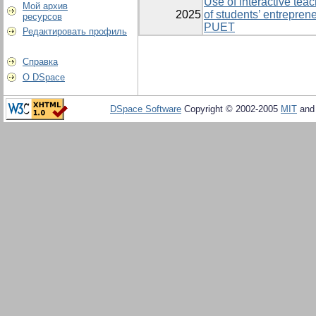
Use of interactive tea
Мой архив
2025
of students’ entreprene
ресурсов
PUET
Редактировать профиль
Справка
О DSpace
DSpace Software
Copyright © 2002-2005
MIT
an