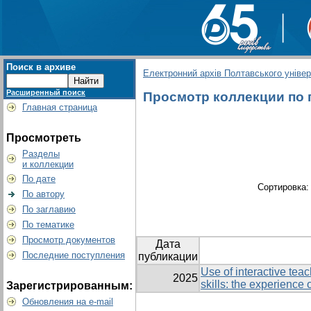
Поиск в архиве
Електронний архів Полтавського універс
Расширенный поиск
Просмотр коллекции по гр
Главная страница
Просмотреть
Разделы
и коллекции
По дате
Сортировка
По автору
По заглавию
По тематике
Просмотр документов
Дата
Последние поступления
публикации
Use of interactive tea
2025
skills: the experience
Зарегистрированным:
Обновления на e-mail