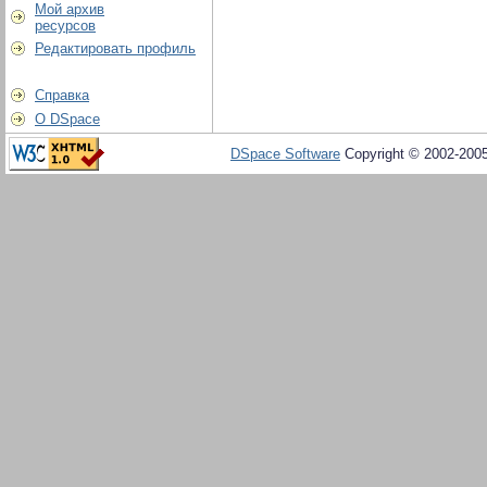
Мой архив
ресурсов
Редактировать профиль
Справка
О DSpace
DSpace Software
Copyright © 2002-200