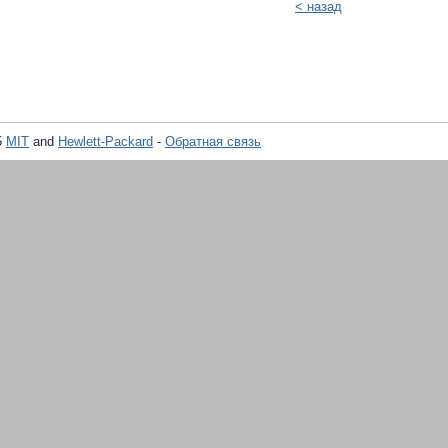
< назад
5
MIT
and
Hewlett-Packard
-
Обратная связь