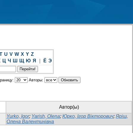
T
U
V
W
X
Y
Z
Х
Ц
Ч
Ш
Щ
Ю
Я
|
Ё
Э
траницу:
Авторы:
Автор(ы)
Yurko, Igor
;
Yarish, Olena
;
Юрко, Ігор Вікторович
;
Яріш,
Олена Валентинівна