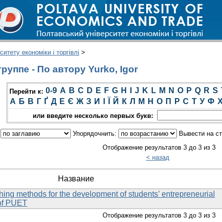
итету економіки і торгівлі
>
уппе - По автору Yurko, Igor
0-9
A
B
C
D
E
F
G
H
I
J
K
L
M
N
O
P
Q
R
S
Перейти к:
А
Б
В
Г
Ґ
Д
Е
Є
Ж
З
И
І
Ї
Й
К
Л
М
Н
О
П
Р
С
Т
У
Ф
или введите несколько первых букв:
:
Упорядочнить:
Вывести на с
Отображение результатов 3 до 3 из 3
< назад
Название
ching methods for the development of students’ entrepreneurial
 of PUET
Отображение результатов 3 до 3 из 3