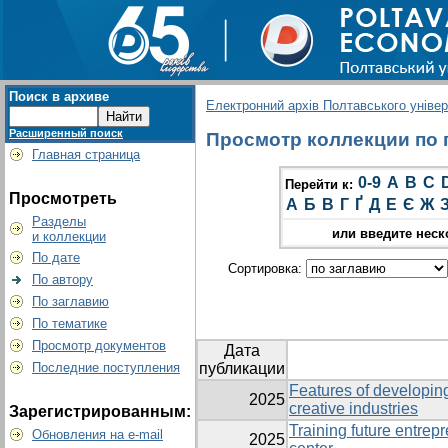
Поиск в архиве
Електронний архів Полтавського універс
Расширенный поиск
Просмотр коллекции по гр
Главная страница
0-9
A
B
C
Перейти к:
Просмотреть
А
Б
В
Г
Ґ
Д
Е
Є
Ж
Разделы
или введите неск
и коллекции
По дате
Сортировка:
По автору
По заглавию
По тематике
Просмотр документов
Дата
Последние поступления
публикации
Features of developing
2025
creative industries
Зарегистрированным:
Training future entrep
Обновления на e-mail
2025