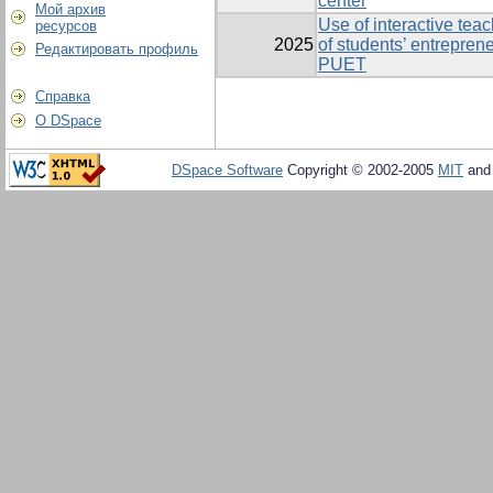
center
Мой архив
Use of interactive tea
ресурсов
2025
of students’ entreprene
Редактировать профиль
PUET
Справка
О DSpace
DSpace Software
Copyright © 2002-2005
MIT
an