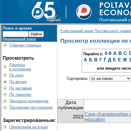
Поиск в архиве
Електронний архів Полтавського універс
Расширенный поиск
Просмотр коллекции по г
Главная страница
0-9
A
B
C
Перейти к:
Просмотреть
А
Б
В
Г
Ґ
Д
Е
Є
Ж
Разделы
или введите неск
и коллекции
По дате
Сортировка:
По автору
По заглавию
По тематике
Просмотр документов
Дата
Последние поступления
публикации
Case championships as
2023
education
Зарегистрированным:
Обновления на e-mail