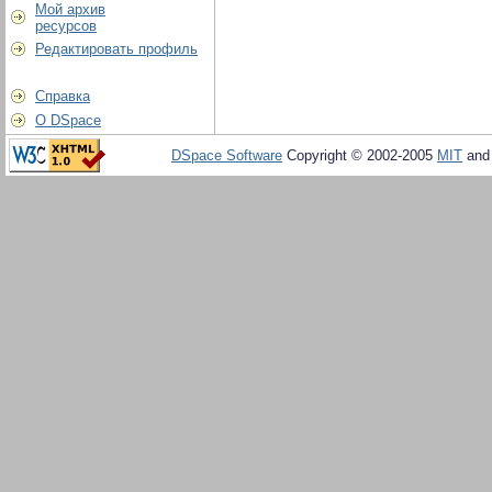
Мой архив
ресурсов
Редактировать профиль
Справка
О DSpace
DSpace Software
Copyright © 2002-2005
MIT
an