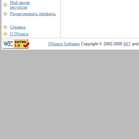
Мой архив
ресурсов
Редактировать профиль
Справка
О DSpace
DSpace Software
Copyright © 2002-2005
MIT
an