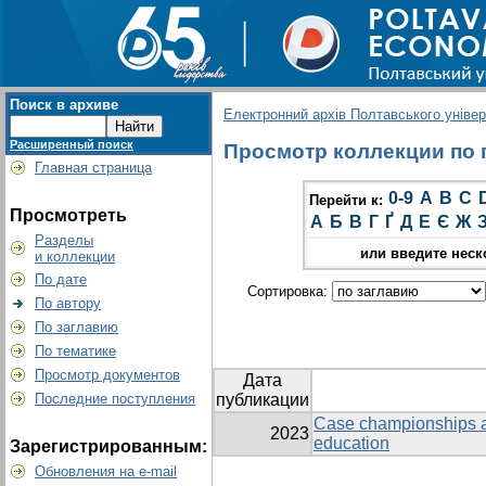
Поиск в архиве
Електронний архів Полтавського універс
Расширенный поиск
Просмотр коллекции по г
Главная страница
0-9
A
B
C
Перейти к:
Просмотреть
А
Б
В
Г
Ґ
Д
Е
Є
Ж
Разделы
или введите неск
и коллекции
По дате
Сортировка:
По автору
По заглавию
По тематике
Просмотр документов
Дата
Последние поступления
публикации
Case championships as
2023
education
Зарегистрированным:
Обновления на e-mail