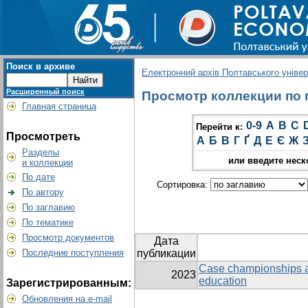
Поиск в архиве
Електронний архів Полтавського універс
Расширенный поиск
Просмотр коллекции по г
Главная страница
0-9
A
B
C
Перейти к:
Просмотреть
А
Б
В
Г
Ґ
Д
Е
Є
Ж
Разделы
или введите неск
и коллекции
По дате
Сортировка:
По автору
По заглавию
По тематике
Просмотр документов
Дата
Последние поступления
публикации
Case championships as
2023
education
Зарегистрированным:
Обновления на e-mail