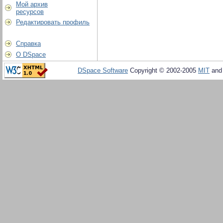
Мой архив
ресурсов
Редактировать профиль
Справка
О DSpace
DSpace Software
Copyright © 2002-2005
MIT
an