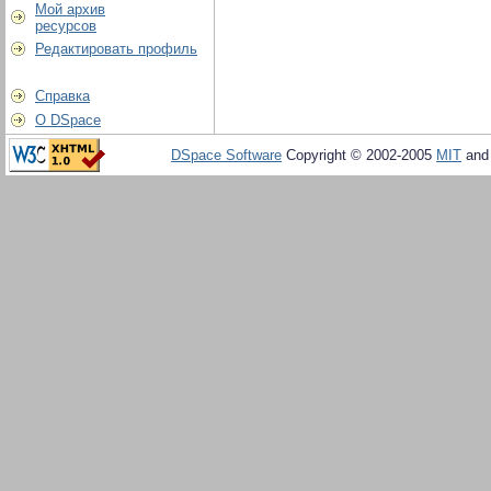
Мой архив
ресурсов
Редактировать профиль
Справка
О DSpace
DSpace Software
Copyright © 2002-2005
MIT
an