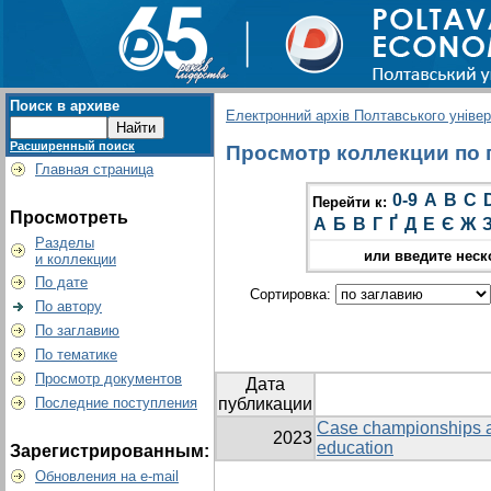
Поиск в архиве
Електронний архів Полтавського універс
Расширенный поиск
Просмотр коллекции по г
Главная страница
0-9
A
B
C
Перейти к:
Просмотреть
А
Б
В
Г
Ґ
Д
Е
Є
Ж
Разделы
или введите неск
и коллекции
По дате
Сортировка:
По автору
По заглавию
По тематике
Просмотр документов
Дата
Последние поступления
публикации
Case championships as
2023
education
Зарегистрированным:
Обновления на e-mail