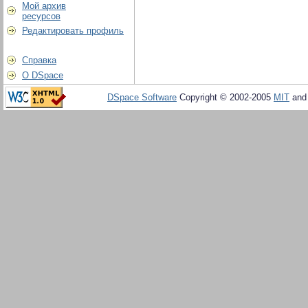
Мой архив
ресурсов
Редактировать профиль
Справка
О DSpace
DSpace Software
Copyright © 2002-2005
MIT
an