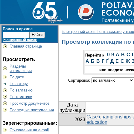
Поиск в архиве
Електронний архів Полтавського універс
Расширенный поиск
Просмотр коллекции по г
Главная страница
0-9
A
B
C
Перейти к:
Просмотреть
А
Б
В
Г
Ґ
Д
Е
Є
Ж
Разделы
или введите неск
и коллекции
По дате
Сортировка:
По автору
По заглавию
По тематике
Просмотр документов
Дата
Последние поступления
публикации
Case championships as
2023
education
Зарегистрированным:
Обновления на e-mail