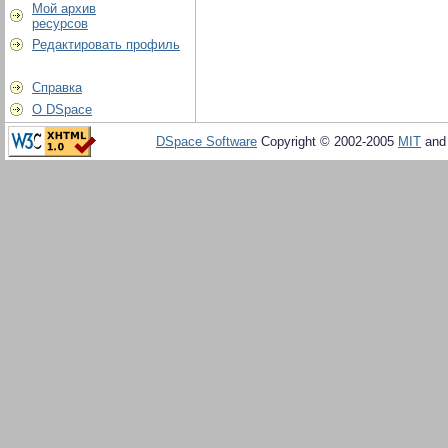
Мой архив
ресурсов
Редактировать профиль
Справка
О DSpace
DSpace Software
Copyright © 2002-2005
MIT
an