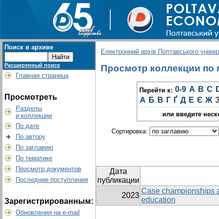
Поиск в архиве
Електронний архів Полтавського універс
Расширенный поиск
Просмотр коллекции по г
Главная страница
0-9
A
B
C
Перейти к:
Просмотреть
А
Б
В
Г
Ґ
Д
Е
Є
Ж
Разделы
или введите неск
и коллекции
По дате
Сортировка:
По автору
По заглавию
По тематике
Просмотр документов
Дата
Последние поступления
публикации
Case championships as
2023
education
Зарегистрированным:
Обновления на e-mail