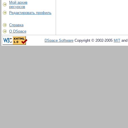
Мой архив
ресурсов
Редактировать профиль
Справка
О DSpace
DSpace Software
Copyright © 2002-2005
MIT
an