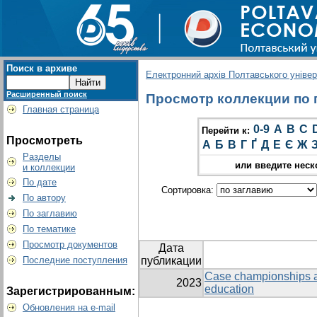
Поиск в архиве
Електронний архів Полтавського універс
Расширенный поиск
Просмотр коллекции по г
Главная страница
0-9
A
B
C
Перейти к:
Просмотреть
А
Б
В
Г
Ґ
Д
Е
Є
Ж
Разделы
или введите неск
и коллекции
По дате
Сортировка:
По автору
По заглавию
По тематике
Просмотр документов
Дата
Последние поступления
публикации
Case championships as
2023
education
Зарегистрированным:
Обновления на e-mail