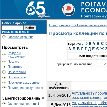
Поиск в архиве
Електронний архів Полтавського універс
Расширенный поиск
Просмотр коллекции по гр
Главная страница
0-9
A
B
C
Перейти к:
Просмотреть
А
Б
В
Г
Ґ
Д
Е
Є
Ж
Разделы
или введите неск
и коллекции
По дате
Сортировка:
По автору
По заглавию
По тематике
Просмотр документов
Дата
Последние поступления
публикации
Актуальність пробле
15-Ноя-2016
реалізації конверген
Зарегистрированным:
Актуальність пробле
Обновления на e-mail
5-Дек-2016