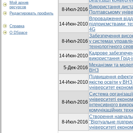
реалізації конверген
Мой архив
Використання диста
ресурсов
8-Июл-2016
Полтавському універ
Редактировать профиль
Впровадження відд
14-Июн-2010
підприємствами: тех
Справка
4G
О DSpace
Забезпечення висок
8-Июл-2016
у системах управлі
технологічного серв
Кадрове забезпечен
14-Июн-2010
використання Грід
Механізми та моделі
5-Дек-2016
ВНЗ
Підвищення ефекти
14-Июн-2010
якістю освіти у ВН
університет економік
Система організаці
університеті економі
8-Июл-2016
інтенсивного викор
комунікаційних тех
Створення навчальн
8-Июл-2016
"Віртуальне підпри
університеті економі