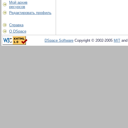
Мой архив
ресурсов
Редактировать профиль
Справка
О DSpace
DSpace Software
Copyright © 2002-2005
MIT
an