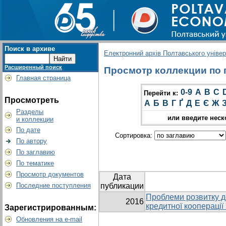
Поиск в архиве
Електронний архів Полтавського універс
Расширенный поиск
Просмотр коллекции по гр
Главная страница
0-9
A
B
C
Перейти к:
Просмотреть
А
Б
В
Г
Ґ
Д
Е
Є
Ж
Разделы
или введите неск
и коллекции
По дате
Сортировка:
По автору
По заглавию
По тематике
Просмотр документов
Дата
Последние поступления
публикации
Проблеми розвитку 
2016
кредитної кооперації
Зарегистрированным:
Обновления на e-mail