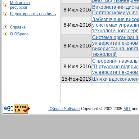
реалізації конверген
Мой архив
Використання диста
ресурсов
8-Июл-2016
Полтавському універ
Редактировать профиль
Забезпечення високо
8-Июл-2016
у системах управлін
Справка
технологічного серв
О DSpace
Система організаці
університеті економі
8-Июл-2016
використання новіт
технологій
Створення навчальн
8-Июл-2016
"Віртуальне підпри
університеті економі
15-Ноя-2013
Шляхи вдосконаленн
DSpace Software
Copyright © 2002-2005
MIT
an