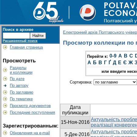
Поиск в архиве
Електронний архів Полтавського універс
Расширенный поиск
Просмотр коллекции по гр
Главная страница
0-9
A
B
C
Перейти к:
Просмотреть
А
Б
В
Г
Ґ
Д
Е
Є
Ж
Разделы
или введите неск
и коллекции
По дате
Сортировка:
По автору
По заглавию
По тематике
Просмотр документов
Дата
Последние поступления
публикации
Актуальність пробле
15-Ноя-2016
реалізації конверген
Зарегистрированным:
Актуальність пробле
Обновления на e-mail
5-Дек-2016