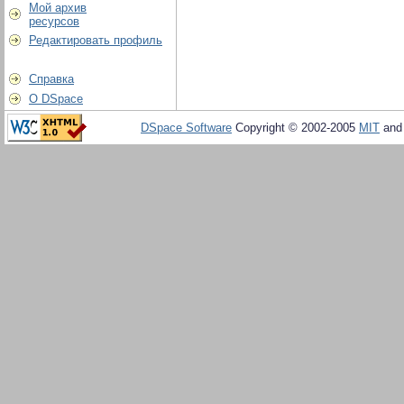
Мой архив
ресурсов
Редактировать профиль
Справка
О DSpace
DSpace Software
Copyright © 2002-2005
MIT
an