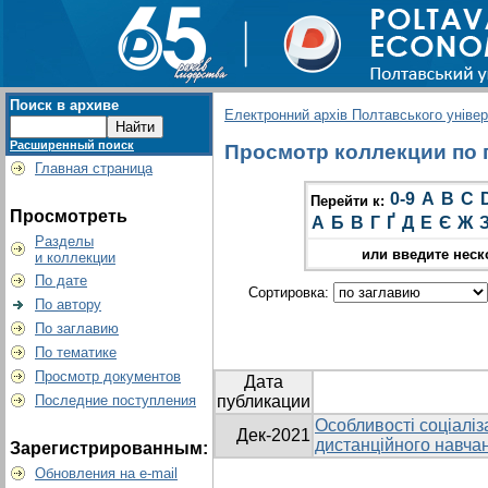
Поиск в архиве
Електронний архів Полтавського універс
Расширенный поиск
Просмотр коллекции по г
Главная страница
0-9
A
B
C
Перейти к:
Просмотреть
А
Б
В
Г
Ґ
Д
Е
Є
Ж
Разделы
или введите неск
и коллекции
По дате
Сортировка:
По автору
По заглавию
По тематике
Просмотр документов
Дата
Последние поступления
публикации
Особливості соціаліза
Дек-2021
дистанційного навча
Зарегистрированным:
Обновления на e-mail