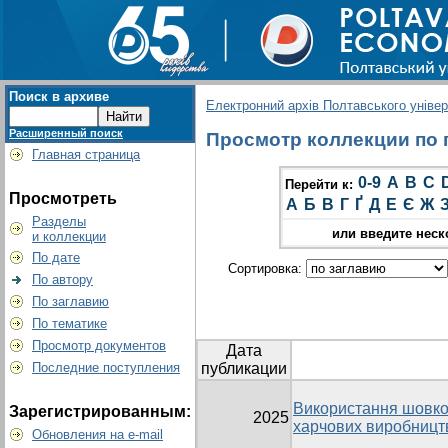
Поиск в архиве
Електронний архів Полтавського універс
Расширенный поиск
Просмотр коллекции по г
Главная страница
0-9
A
B
C
Перейти к:
Просмотреть
А
Б
В
Г
Ґ
Д
Е
Є
Ж
Разделы
или введите неск
и коллекции
По дате
Сортировка:
По автору
По заглавию
По тематике
Просмотр документов
Дата
Последние поступления
публикации
Використання шовков
Зарегистрированным:
2025
харчових виробницт
Обновления на e-mail