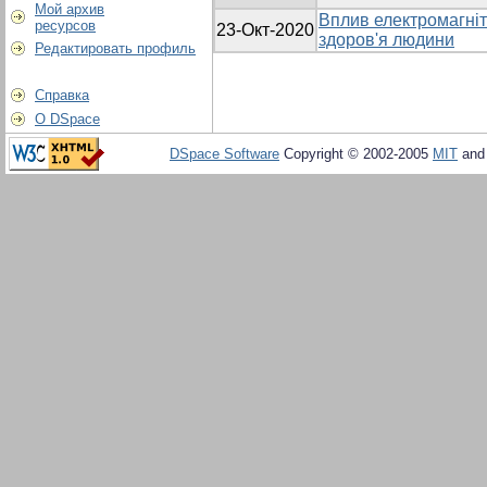
Мой архив
Вплив електромагні
ресурсов
23-Окт-2020
здоров'я людини
Редактировать профиль
Справка
О DSpace
DSpace Software
Copyright © 2002-2005
MIT
an