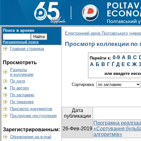
Поиск в архиве
Електронний архів Полтавського універс
Расширенный поиск
Просмотр коллекции по г
Главная страница
0-9
A
B
C
Перейти к:
Просмотреть
А
Б
В
Г
Ґ
Д
Е
Є
Ж
Разделы
или введите неск
и коллекции
По дате
Сортировка:
По автору
По заглавию
По тематике
Просмотр документов
Дата
Последние поступления
публикации
Програмна реалізац
26-Фев-2019
«Сортування бульб
Зарегистрированным:
алгоритмів»
Обновления на e-mail