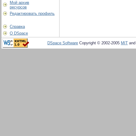
Мой архив
ресурсов
Редактировать профиль
Справка
О DSpace
DSpace Software
Copyright © 2002-2005
MIT
an