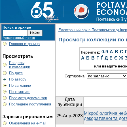
Поиск в архиве
Електронний архів Полтавського універс
Расширенный поиск
Просмотр коллекции по г
Главная страница
0-9
A
B
C
Перейти к:
Просмотреть
А
Б
В
Г
Ґ
Д
Е
Є
Ж
Разделы
или введите неск
и коллекции
По дате
Сортировка:
По автору
По заглавию
По тематике
Просмотр документов
Дата
Последние поступления
публикации
Мікробіологічна неб
25-Апр-2023
Зарегистрированным:
декоративної та дог
Обновления на e-mail