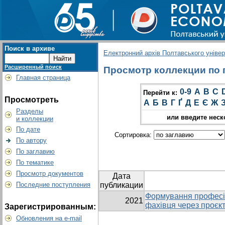
Поиск в архиве
Електронний архів Полтавського універс
Расширенный поиск
Просмотр коллекции по г
Главная страница
0-9
A
B
C
Перейти к:
Просмотреть
А
Б
В
Г
Ґ
Д
Е
Є
Ж
Разделы
или введите неск
и коллекции
По дате
Сортировка:
По автору
По заглавию
По тематике
Просмотр документов
Дата
Последние поступления
публикации
Формування професiй
2021
фахiвця через проєкт
Зарегистрированным:
Обновления на e-mail