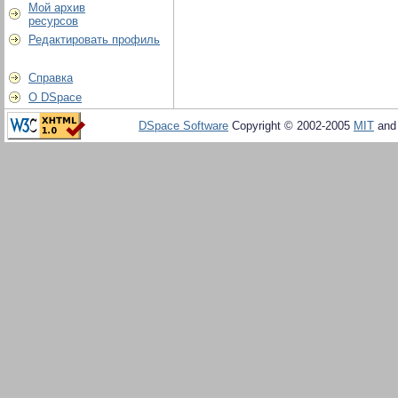
Мой архив
ресурсов
Редактировать профиль
Справка
О DSpace
DSpace Software
Copyright © 2002-2005
MIT
an