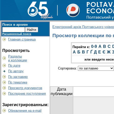
Поиск в архиве
Електронний архів Полтавського універс
Расширенный поиск
Просмотр коллекции по г
Главная страница
0-9
A
B
C
Перейти к:
Просмотреть
А
Б
В
Г
Ґ
Д
Е
Є
Ж
Разделы
или введите неск
и коллекции
По дате
Сортировка:
По автору
По заглавию
По тематике
Просмотр документов
Дата
Последние поступления
публикации
Зарегистрированным:
Обновления на e-mail