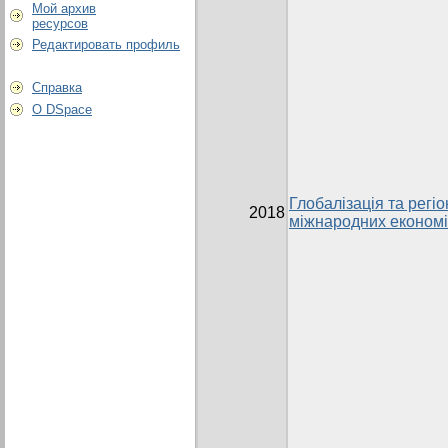
Мой архив
ресурсов
Редактировать профиль
Справка
О DSpace
Глобалізація та регіо
2018
міжнародних економі