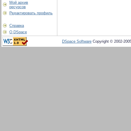
Мой архив
ресурсов
Редактировать профиль
Справка
О DSpace
DSpace Software
Copyright © 2002-200