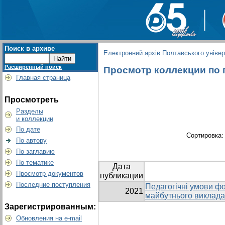
Поиск в архиве
Електронний архів Полтавського універс
Расширенный поиск
Просмотр коллекции по гр
Главная страница
Просмотреть
Разделы
и коллекции
По дате
Сортировка
По автору
По заглавию
По тематике
Дата
Просмотр документов
публикации
Последние поступления
Педагогічні умови ф
2021
майбутнього викладач
Зарегистрированным:
Обновления на e-mail