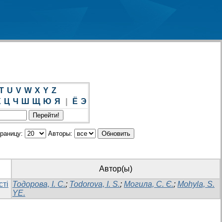
T
U
V
W
X
Y
Z
Х
Ц
Ч
Ш
Щ
Ю
Я
|
Ё
Э
траницу:
Авторы:
Автор(ы)
сті
Тодорова, І. С.
;
Todorova, I. S.
;
Могила, С. Є.
;
Mohyla, S.
YE.