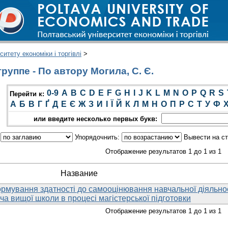
итету економіки і торгівлі
>
уппе - По автору Могила, С. Є.
0-9
A
B
C
D
E
F
G
H
I
J
K
L
M
N
O
P
Q
R
S
Перейти к:
А
Б
В
Г
Ґ
Д
Е
Є
Ж
З
И
І
Ї
Й
К
Л
М
Н
О
П
Р
С
Т
У
Ф
или введите несколько первых букв:
:
Упорядочнить:
Вывести на с
Отображение результатов 1 до 1 из 1
Название
ормування здатності до самооцінювання навчальної діяльно
а вищої школи в процесі магістерської підготовки
Отображение результатов 1 до 1 из 1