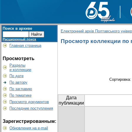
Поиск в архиве
Електронний архів Полтавського універс
Расширенный поиск
Просмотр коллекции по г
Главная страница
Просмотреть
Разделы
и коллекции
По дате
Сортировка
По автору
По заглавию
По тематике
Дата
Просмотр документов
публикации
Последние поступления
Зарегистрированным:
Обновления на e-mail