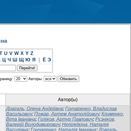
вна
T
U
V
W
X
Y
Z
Х
Ц
Ч
Ш
Щ
Ю
Я
|
Ё
Э
траницу:
Авторы:
Автор(ы)
Довгаль, Олена Андріївна
;
Гончаренко, Владислав
Васильович
;
Пожар, Артем Анатолійович
;
Клименко,
Віта Іванівна
;
Голіков, Артур Павлович
;
Рєзніков,
Валерій Володимирович
;
Непрядкіна, Наталія
Василівна
;
Гончаренко, Наталія Іванівна
;
Довгаль,