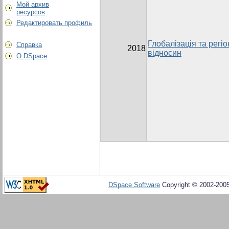
Мой архив
ресурсов
Редактировать профиль
Глобалізація та регі
Справка
2018
відносин
О DSpace
DSpace Software
Copyright © 2002-200