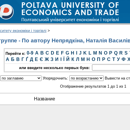
итету економіки і торгівлі
>
руппе - По автору Непрядкіна, Наталія Василі
0-9
A
B
C
D
E
F
G
H
I
J
K
L
M
N
O
P
Q
R
S
Перейти к:
А
Б
В
Г
Ґ
Д
Е
Є
Ж
З
И
І
Ї
Й
К
Л
М
Н
О
П
Р
С
Т
У
Ф
или введите несколько первых букв:
:
Упорядочнить:
Вывести на с
Отображение результатов 1 до 1 из 1
Название