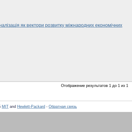
оналізація як вектори розвитку міжнародних економічних
Отображение результатов 1 до 1 из 1
5
MIT
and
Hewlett-Packard
-
Обратная связь