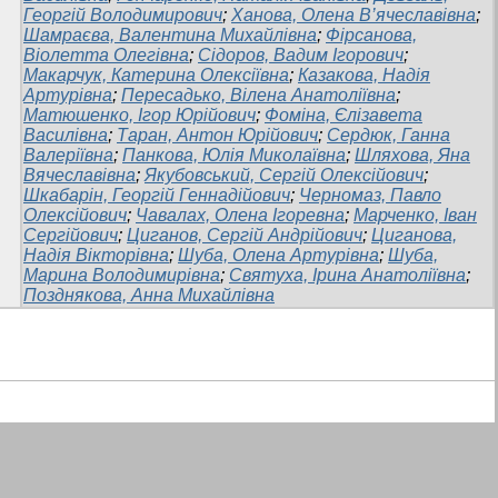
Георгій Володимирович
;
Ханова, Олена В’ячеславівна
;
Шамраєва, Валентина Михайлівна
;
Фірсанова,
Віолетта Олегівна
;
Сідоров, Вадим Ігорович
;
Макарчук, Катерина Олексіївна
;
Казакова, Надія
Артурівна
;
Пересадько, Вілена Анатоліївна
;
Матюшенко, Ігор Юрійович
;
Фоміна, Єлізавета
Василівна
;
Таран, Антон Юрійович
;
Сердюк, Ганна
Валеріївна
;
Панкова, Юлія Миколаївна
;
Шляхова, Яна
Вячеславівна
;
Якубовський, Сергій Олексійович
;
Шкабарін, Георгій Геннадійович
;
Черномаз, Павло
Олексійович
;
Чавалах, Олена Ігоревна
;
Марченко, Іван
Сергійович
;
Циганов, Сергій Андрійович
;
Циганова,
Надія Вікторівна
;
Шуба, Олена Артурівна
;
Шуба,
Марина Володимирівна
;
Святуха, Ірина Анатоліївна
;
Позднякова, Анна Михайлівна