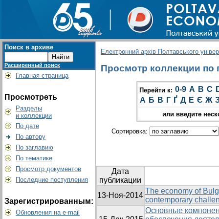
Поиск в архиве
Електронний архів Полтавського універс
Расширенный поиск
Просмотр коллекции по г
Главная страница
0-9
A
B
C
Перейти к:
Просмотреть
А
Б
В
Г
Ґ
Д
Е
Є
Ж
Разделы
или введите неск
и коллекции
По дате
Сортировка:
По автору
По заглавию
По тематике
Просмотр документов
Дата
Последние поступления
публикации
The economy of Bulg
13-Ноя-2014
contemporary challe
Зарегистрированным:
Основные компонен
Обновления на e-mail