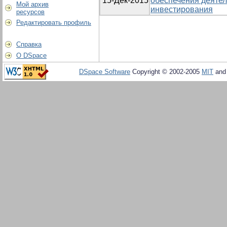
15-Дек-2015
обеспечения деятел
Мой архив
инвестирования
ресурсов
Редактировать профиль
Справка
О DSpace
DSpace Software
Copyright © 2002-2005
MIT
an