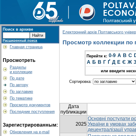
Поиск в архиве
Електронний архів Полтавського універс
Расширенный поиск
Просмотр коллекции по г
Главная страница
0-9
A
B
C
Перейти к:
Просмотреть
А
Б
В
Г
Ґ
Д
Е
Є
Ж
Разделы
или введите неск
и коллекции
По дате
Сортировка:
По автору
По заглавию
По тематике
Просмотр документов
Дата
Последние поступления
публикации
Основні постулати ро
2025
України в умовах заб
Зарегистрированным:
децентралізації упра
Обновления на e-mail