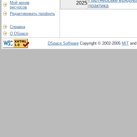
Партнерське врядува
Мой архив
2025
практика
ресурсов
Редактировать профиль
Справка
О DSpace
DSpace Software
Copyright © 2002-2005
MIT
an