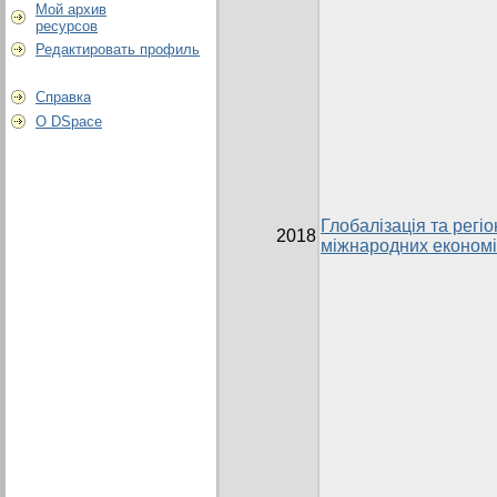
Мой архив
ресурсов
Редактировать профиль
Справка
О DSpace
Глобалізація та регіо
2018
міжнародних економі