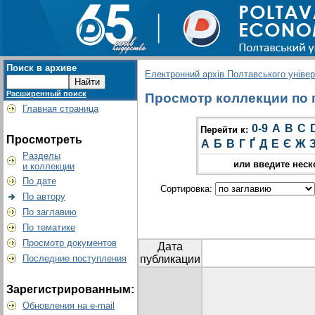
Поиск в архиве
Електронний архів Полтавського універс
Расширенный поиск
Просмотр коллекции по г
Главная страница
0-9
A
B
C
Перейти к:
Просмотреть
А
Б
В
Г
Ґ
Д
Е
Є
Ж
Разделы
или введите неск
и коллекции
По дате
Сортировка:
По автору
По заглавию
По тематике
Просмотр документов
Дата
Последние поступления
публикации
Зарегистрированным:
Обновления на e-mail