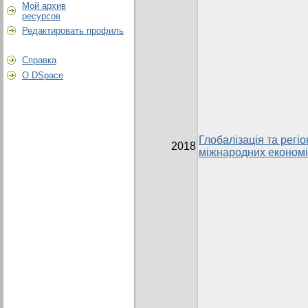
Мой архив
ресурсов
Редактировать профиль
Справка
О DSpace
Глобалізація та регіо
2018
міжнародних економі