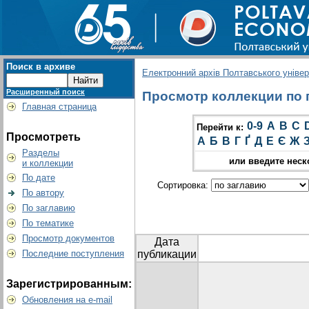
Поиск в архиве
Електронний архів Полтавського універс
Расширенный поиск
Просмотр коллекции по г
Главная страница
0-9
A
B
C
Перейти к:
Просмотреть
А
Б
В
Г
Ґ
Д
Е
Є
Ж
Разделы
или введите неск
и коллекции
По дате
Сортировка:
По автору
По заглавию
По тематике
Просмотр документов
Дата
Последние поступления
публикации
Зарегистрированным:
Обновления на e-mail