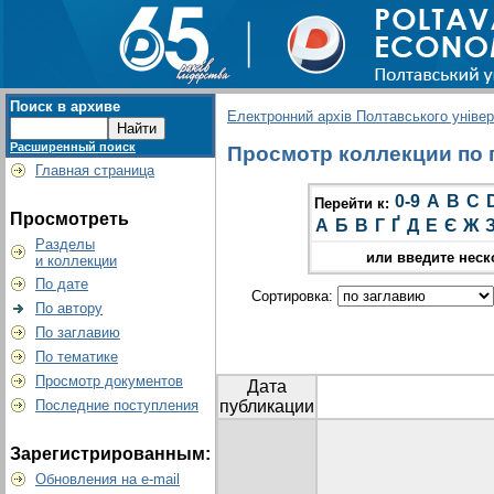
Поиск в архиве
Електронний архів Полтавського універс
Расширенный поиск
Просмотр коллекции по г
Главная страница
0-9
A
B
C
Перейти к:
Просмотреть
А
Б
В
Г
Ґ
Д
Е
Є
Ж
Разделы
или введите неск
и коллекции
По дате
Сортировка:
По автору
По заглавию
По тематике
Просмотр документов
Дата
Последние поступления
публикации
Зарегистрированным:
Обновления на e-mail