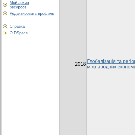
Мой архив
ресурсов
Редактировать профиль
Справка
О DSpace
Глобалізація та регіо
2018
міжнародних економі