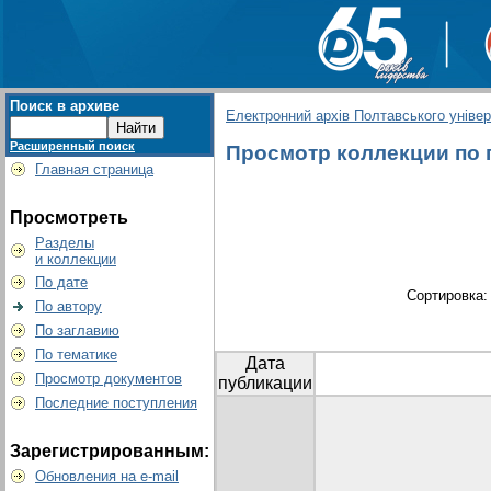
Поиск в архиве
Електронний архів Полтавського універс
Расширенный поиск
Просмотр коллекции по г
Главная страница
Просмотреть
Разделы
и коллекции
По дате
Сортировка
По автору
По заглавию
По тематике
Дата
Просмотр документов
публикации
Последние поступления
Зарегистрированным:
Обновления на e-mail