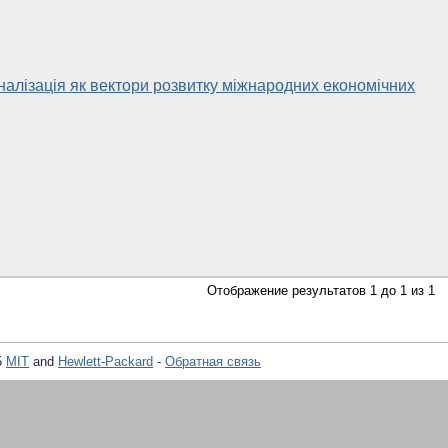
оналізація як вектори розвитку міжнародних економічних
Отображение результатов 1 до 1 из 1
5
MIT
and
Hewlett-Packard
-
Обратная связь