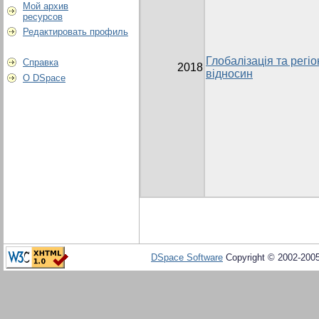
Мой архив
ресурсов
Редактировать профиль
Глобалізація та регі
Справка
2018
відносин
О DSpace
DSpace Software
Copyright © 2002-200