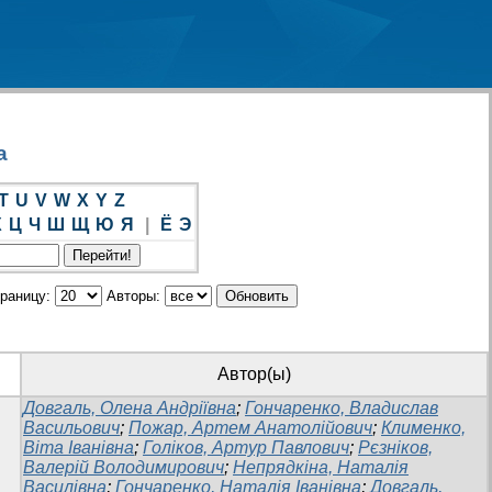
а
T
U
V
W
X
Y
Z
Х
Ц
Ч
Ш
Щ
Ю
Я
|
Ё
Э
траницу:
Авторы:
Автор(ы)
Довгаль, Олена Андріївна
;
Гончаренко, Владислав
Васильович
;
Пожар, Артем Анатолійович
;
Клименко,
Віта Іванівна
;
Голіков, Артур Павлович
;
Рєзніков,
Валерій Володимирович
;
Непрядкіна, Наталія
Василівна
;
Гончаренко, Наталія Іванівна
;
Довгаль,