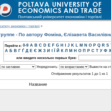
итету економіки і торгівлі
>
руппе - По автору Фоміна, Єлізавета Василівн
0-9
A
B
C
D
E
F
G
H
I
J
K
L
M
N
O
P
Q
R
S
Перейти к:
А
Б
В
Г
Ґ
Д
Е
Є
Ж
З
И
І
Ї
Й
К
Л
М
Н
О
П
Р
С
Т
У
Ф
или введите несколько первых букв:
:
Упорядочнить:
Вывести на с
Отображение результатов 1 до 1 из 1
Название