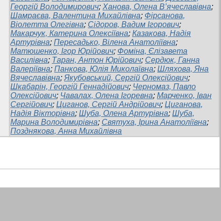
Георгій Володимирович
;
Ханова, Олена В’ячеславівна
;
Шамраєва, Валентина Михайлівна
;
Фірсанова,
Віолетта Олегівна
;
Сідоров, Вадим Ігорович
;
Макарчук, Катерина Олексіївна
;
Казакова, Надія
Артурівна
;
Пересадько, Вілена Анатоліївна
;
Матюшенко, Ігор Юрійович
;
Фоміна, Єлізавета
Василівна
;
Таран, Антон Юрійович
;
Сердюк, Ганна
Валеріївна
;
Панкова, Юлія Миколаївна
;
Шляхова, Яна
Вячеславівна
;
Якубовський, Сергій Олексійович
;
Шкабарін, Георгій Геннадійович
;
Черномаз, Павло
Олексійович
;
Чавалах, Олена Ігоревна
;
Марченко, Іван
Сергійович
;
Циганов, Сергій Андрійович
;
Циганова,
Надія Вікторівна
;
Шуба, Олена Артурівна
;
Шуба,
Марина Володимирівна
;
Святуха, Ірина Анатоліївна
;
Позднякова, Анна Михайлівна