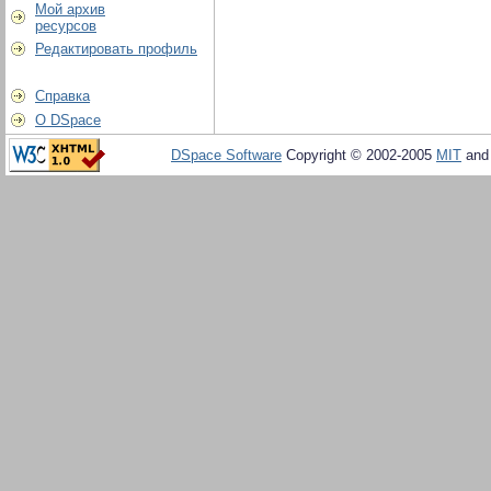
Мой архив
ресурсов
Редактировать профиль
Справка
О DSpace
DSpace Software
Copyright © 2002-2005
MIT
an