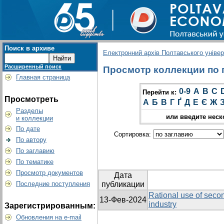
Поиск в архиве
Електронний архів Полтавського універс
Расширенный поиск
Просмотр коллекции по гр
Главная страница
0-9
A
B
C
Перейти к:
Просмотреть
А
Б
В
Г
Ґ
Д
Е
Є
Ж
Разделы
или введите неск
и коллекции
По дате
Сортировка:
По автору
По заглавию
По тематике
Просмотр документов
Дата
Последние поступления
публикации
Rational use of secon
13-Фев-2024
industry
Зарегистрированным:
Обновления на e-mail