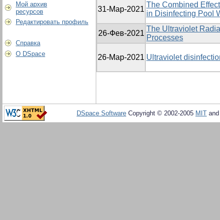
Мой архив
The Combined Effect 
31-Мар-2021
ресурсов
in Disinfecting Pool 
Редактировать профиль
The Ultraviolet Radia
26-Фев-2021
Processes
Справка
О DSpace
26-Мар-2021
Ultraviolet disinfecti
DSpace Software
Copyright © 2002-2005
MIT
an