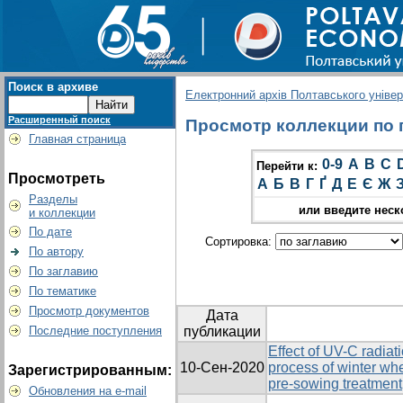
Поиск в архиве
Електронний архів Полтавського універс
Расширенный поиск
Просмотр коллекции по гр
Главная страница
0-9
A
B
C
Перейти к:
Просмотреть
А
Б
В
Г
Ґ
Д
Е
Є
Ж
Разделы
или введите неск
и коллекции
По дате
Сортировка:
По автору
По заглавию
По тематике
Просмотр документов
Дата
Последние поступления
публикации
Effect of UV-C radiat
10-Сен-2020
process of winter whe
Зарегистрированным:
pre-sowing treatment
Обновления на e-mail