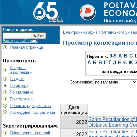
Поиск в архиве
Електронний архів Полтавського універс
Расширенный поиск
Просмотр коллекции по гр
Главная страница
0-9
A
B
C
Перейти к:
Просмотреть
А
Б
В
Г
Ґ
Д
Е
Є
Ж
Разделы
или введите неск
и коллекции
По дате
Сортировка:
По автору
По заглавию
По тематике
Просмотр документов
Дата
Последние поступления
публикации
Some Peculiarities of 
2022
Distance Learning Co
Зарегистрированным:
Some Peculiarities of
Обновления на e-mail
2022