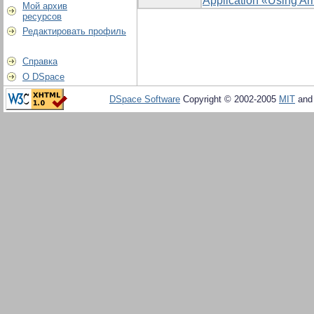
Application «Using Ar
Мой архив
ресурсов
Редактировать профиль
Справка
О DSpace
DSpace Software
Copyright © 2002-2005
MIT
an