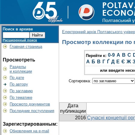
Поиск в архиве
Електронний архів Полтавського універс
Расширенный поиск
Просмотр коллекции по г
Главная страница
0-9
A
B
C
Перейти к:
Просмотреть
А
Б
В
Г
Ґ
Д
Е
Є
Ж
Разделы
или введите неск
и коллекции
По дате
Сортировка:
По автору
По заглавию
По тематике
Просмотр документов
Дата
Последние поступления
публикации
2016
Сучасні концепції ор
Зарегистрированным:
Обновления на e-mail