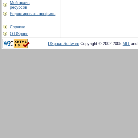
Мой архив
ресурсов
Редактировать профиль
Справка
О DSpace
DSpace Software
Copyright © 2002-2005
MIT
an