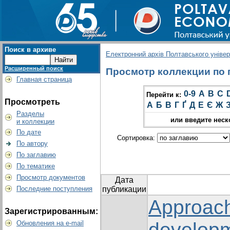
Поиск в архиве
Електронний архів Полтавського універс
Расширенный поиск
Просмотр коллекции по г
Главная страница
0-9
A
B
C
Перейти к:
Просмотреть
А
Б
В
Г
Ґ
Д
Е
Є
Ж
Разделы
или введите неск
и коллекции
По дате
Сортировка:
По автору
По заглавию
По тематике
Просмотр документов
Дата
Последние поступления
публикации
Approach
Зарегистрированным:
develop
Обновления на e-mail