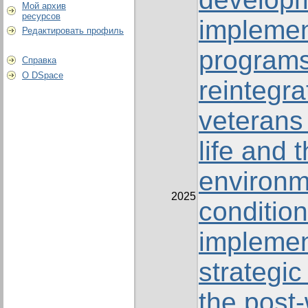
Мой архив
ресурсов
implemen
Редактировать профиль
programs
Справка
О DSpace
reintegra
veterans 
life and 
environm
2025
condition
implemen
strategic
the post