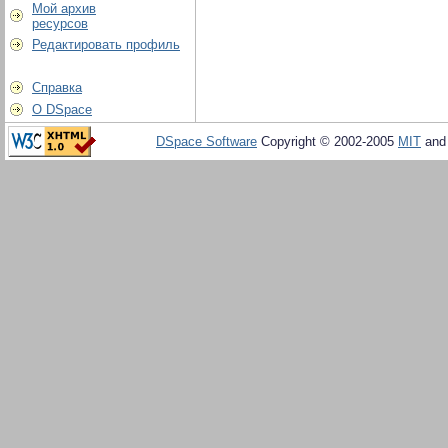
Мой архив
ресурсов
Редактировать профиль
Справка
О DSpace
DSpace Software
Copyright © 2002-2005
MIT
an