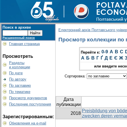
Поиск в архиве
Електронний архів Полтавського універс
Расширенный поиск
Просмотр коллекции по гр
Главная страница
0-9
A
B
C
Перейти к:
Просмотреть
А
Б
В
Г
Ґ
Д
Е
Є
Ж
Разделы
или введите неск
и коллекции
По дате
Сортировка:
По автору
По заглавию
По тематике
Просмотр документов
Дата
Последние поступления
публикации
Preisbildung von böd
2018
zwecken deren verma
Зарегистрированным:
Обновления на e-mail