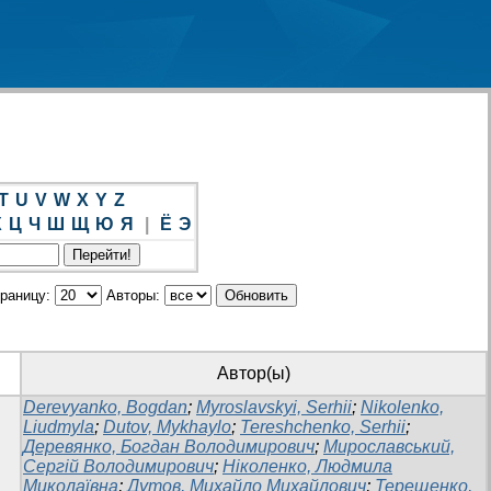
T
U
V
W
X
Y
Z
Х
Ц
Ч
Ш
Щ
Ю
Я
|
Ё
Э
траницу:
Авторы:
Автор(ы)
Derevyanko, Bogdan
;
Myroslavskyi, Serhii
;
Nikolenko,
Liudmyla
;
Dutov, Mykhaylo
;
Tereshchenko, Serhii
;
Деревянко, Богдан Володимирович
;
Мирославський,
Сергій Володимирович
;
Ніколенко, Людмила
Миколаївна
;
Дутов, Михайло Михайлович
;
Терещенко,