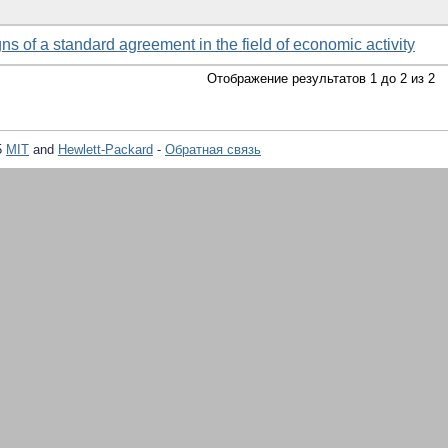
s of a standard agreement in the field of economic activity
Отображение результатов 1 до 2 из 2
5
MIT
and
Hewlett-Packard
-
Обратная связь