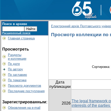
Поиск в архиве
Електронний архів Полтавського універс
Расширенный поиск
Просмотр коллекции по гр
Главная страница
Просмотреть
Разделы
и коллекции
По дате
Сортировка
По автору
По заглавию
По тематике
Дата
Просмотр документов
публикации
Последние поступления
The legal framework of
Зарегистрированным:
2026
interests of the parties
Обновления на e-mail