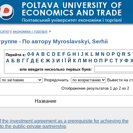
итету економіки і торгівлі
>
уппе - По автору Myroslavskyi, Serhii
0-9
A
B
C
D
E
F
G
H
I
J
K
L
M
N
O
P
Q
R
S
Перейти к:
А
Б
В
Г
Ґ
Д
Е
Є
Ж
З
И
І
Ї
Й
К
Л
М
Н
О
П
Р
С
Т
У
Ф
или введите несколько первых букв:
:
Упорядочнить:
Вывести на с
Отображение результатов 1 до 2 из 2
Название
 the investment agreement as a prerequisite for achieving the
 to the public-private partnership