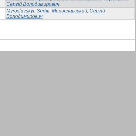
Сергій Володимирович
Myroslavskyi, Serhii
;
Мирославський, Сергій
Володимирович