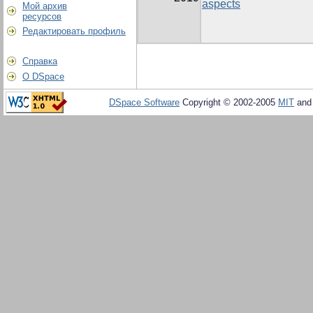
aspects
Мой архив
ресурсов
Редактировать профиль
Справка
О DSpace
DSpace Software
Copyright © 2002-2005
MIT
an