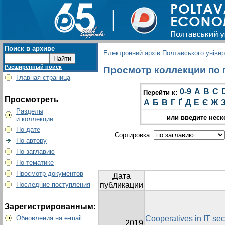
Поиск в архиве
Електронний архів Полтавського універс
Расширенный поиск
Просмотр коллекции по гр
Главная страница
0-9
A
B
C
Перейти к:
Просмотреть
А
Б
В
Г
Ґ
Д
Е
Є
Ж
Разделы
или введите неск
и коллекции
По дате
Сортировка:
По автору
По заглавию
По тематике
Просмотр документов
Дата
Последние поступления
публикации
Зарегистрированным:
Обновления на e-mail
Cooperatives in IT sect
2019