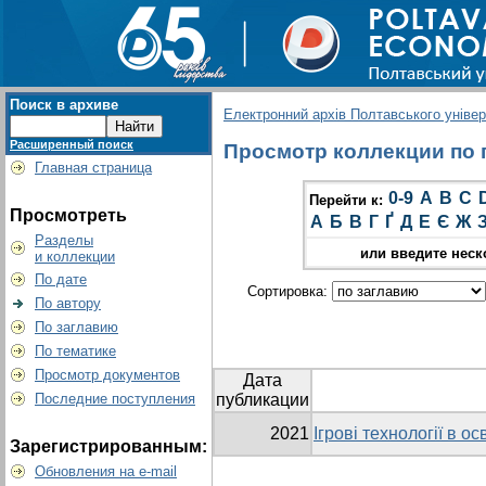
Поиск в архиве
Електронний архів Полтавського універс
Расширенный поиск
Просмотр коллекции по гр
Главная страница
0-9
A
B
C
Перейти к:
Просмотреть
А
Б
В
Г
Ґ
Д
Е
Є
Ж
Разделы
или введите неск
и коллекции
По дате
Сортировка:
По автору
По заглавию
По тематике
Просмотр документов
Дата
Последние поступления
публикации
2021
Ігрові технології в о
Зарегистрированным:
Обновления на e-mail