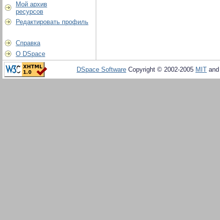
Мой архив
ресурсов
Редактировать профиль
Справка
О DSpace
DSpace Software
Copyright © 2002-2005
MIT
an