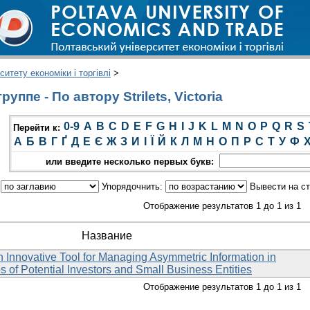
итету економіки і торгівлі
>
ппе - По автору Strilets, Victoria
0-9
A
B
C
D
E
F
G
H
I
J
K
L
M
N
O
P
Q
R
S
Перейти к:
А
Б
В
Г
Ґ
Д
Е
Є
Ж
З
И
І
Ї
Й
К
Л
М
Н
О
П
Р
С
Т
У
Ф
или введите несколько первых букв:
:
Упорядочнить:
Вывести на с
Отображение результатов 1 до 1 из 1
Название
n Innovative Tool for Managing Asymmetric Information in
s of Potential Investors and Small Business Entities
Отображение результатов 1 до 1 из 1