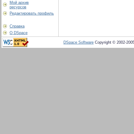
Мой архив
ресурсов
Редактировать профиль
Справка
О DSpace
DSpace Software
Copyright © 2002-200