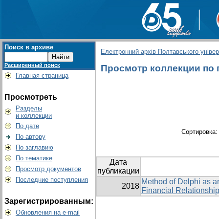
Поиск в архиве
Електронний архів Полтавського універс
Расширенный поиск
Просмотр коллекции по гру
Главная страница
Просмотреть
Разделы
и коллекции
По дате
Сортировка
По автору
По заглавию
По тематике
Дата
Просмотр документов
публикации
Последние поступления
Method of Delphi as a
2018
Financial Relationship
Зарегистрированным:
Обновления на e-mail