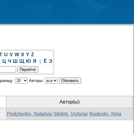
T
U
V
W
X
Y
Z
Х
Ц
Ч
Ш
Щ
Ю
Я
|
Ё
Э
траницу:
Авторы:
Автор(ы)
Pedchenko, Nataliya
;
Strilets, Victoria
;
Rudenko, Nina