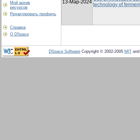
13-Мар-2024
Мой архив
technology of ferme
ресурсов
Редактировать профиль
Справка
О DSpace
DSpace Software
Copyright © 2002-2005
MIT
an