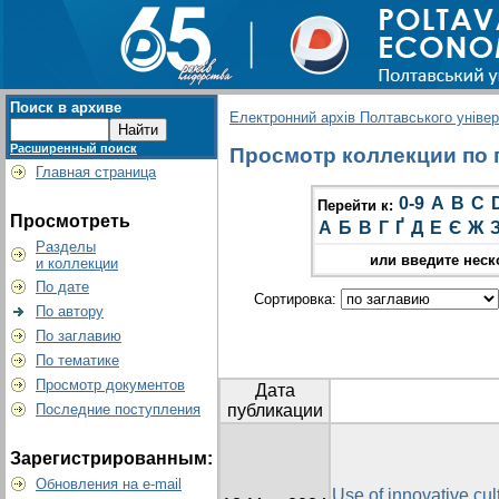
Поиск в архиве
Електронний архів Полтавського універс
Расширенный поиск
Просмотр коллекции по гр
Главная страница
0-9
A
B
C
Перейти к:
Просмотреть
А
Б
В
Г
Ґ
Д
Е
Є
Ж
Разделы
или введите неск
и коллекции
По дате
Сортировка:
По автору
По заглавию
По тематике
Просмотр документов
Дата
Последние поступления
публикации
Зарегистрированным:
Обновления на e-mail
Use of innovative cul