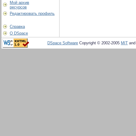
Мой архив
ресурсов
Редактировать профиль
Справка
О DSpace
DSpace Software
Copyright © 2002-2005
MIT
an