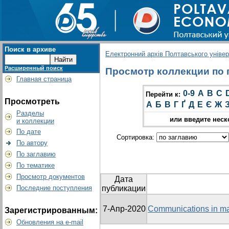
Поиск в архиве
Електронний архів Полтавського універс
Расширенный поиск
Просмотр коллекции по гр
Главная страница
0-9
A
B
C
Перейти к:
Просмотреть
А
Б
В
Г
Ґ
Д
Е
Є
Ж
Разделы
или введите неск
и коллекции
По дате
Сортировка:
По автору
По заглавию
По тематике
Просмотр документов
Дата
Последние поступления
публикации
7-Апр-2020
Communications in ma
Зарегистрированным:
Обновления на e-mail