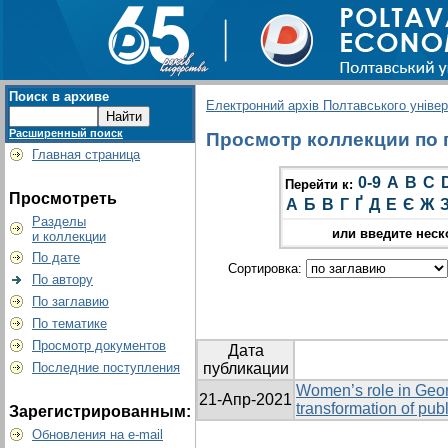
Поиск в архиве
Електронний архів Полтавського універс
Расширенный поиск
Просмотр коллекции по г
Главная страница
0-9
A
B
C
Перейти к:
Просмотреть
А
Б
В
Г
Ґ
Д
Е
Є
Ж
Разделы
или введите неск
и коллекции
По дате
Сортировка:
По автору
По заглавию
По тематике
Просмотр документов
Дата
Последние поступления
публикации
Women’s role in Geo
21-Апр-2021
transformation of pub
Зарегистрированным:
Обновления на e-mail