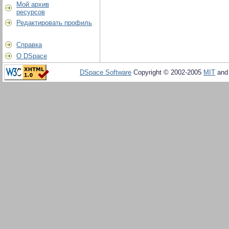
Мой архив
ресурсов
Редактировать профиль
Справка
О DSpace
DSpace Software
Copyright © 2002-2005
MIT
an