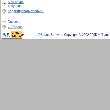
Мой архив
ресурсов
Редактировать профиль
Справка
О DSpace
DSpace Software
Copyright © 2002-2005
MIT
an