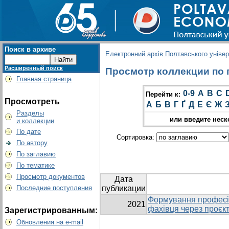
Поиск в архиве
Електронний архів Полтавського універс
Расширенный поиск
Просмотр коллекции по гр
Главная страница
0-9
A
B
C
Перейти к:
Просмотреть
А
Б
В
Г
Ґ
Д
Е
Є
Ж
Разделы
или введите неск
и коллекции
По дате
Сортировка:
По автору
По заглавию
По тематике
Просмотр документов
Дата
Последние поступления
публикации
Формування професiй
2021
фахiвця через проєкт
Зарегистрированным:
Обновления на e-mail