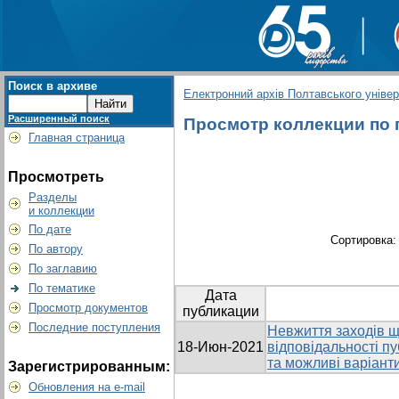
Поиск в архиве
Електронний архів Полтавського універс
Расширенный поиск
Просмотр коллекции по г
Главная страница
Просмотреть
Разделы
и коллекции
По дате
Сортировка
По автору
По заглавию
По тематике
Дата
Просмотр документов
публикации
Последние поступления
Невжиття заходів що
18-Июн-2021
відповідальності пу
та можливі варіант
Зарегистрированным:
Обновления на e-mail