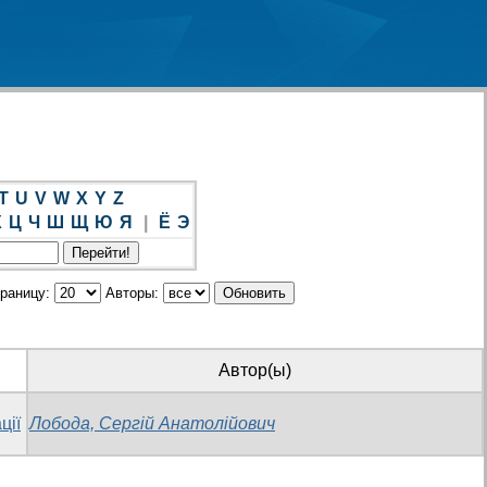
T
U
V
W
X
Y
Z
Х
Ц
Ч
Ш
Щ
Ю
Я
|
Ё
Э
траницу:
Авторы:
Автор(ы)
ції
Лобода, Сергій Анатолійович