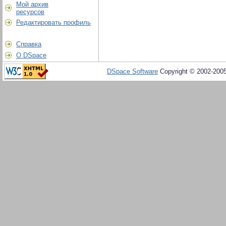
Мой архив
ресурсов
Редактировать профиль
Справка
О DSpace
DSpace Software
Copyright © 2002-200