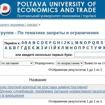
итету економіки і торгівлі
>
руппе - По тематике запреты и ограничения
0-9
A
B
C
D
E
F
G
H
I
J
K
L
M
N
O
P
Q
R
S
Перейти к:
А
Б
В
Г
Ґ
Д
Е
Є
Ж
З
И
І
Ї
Й
К
Л
М
Н
О
П
Р
С
Т
У
Ф
или введите несколько первых букв:
:
Упорядочнить:
Вывести на с
Отображение результатов 1 до 1 из 1
Название
до протидії корупції як підстава адміністративної
блічних службовців: проблемні питання нормативної реаліза
и їх вирішення
Отображение результатов 1 до 1 из 1