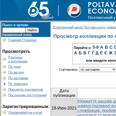
Поиск в архиве
Електронний архів Полтавського універс
Расширенный поиск
Просмотр коллекции по г
Главная страница
0-9
A
B
C
Перейти к:
Просмотреть
А
Б
В
Г
Ґ
Д
Е
Є
Ж
Разделы
или введите неск
и коллекции
По дате
Сортировка:
По автору
По заглавию
По тематике
Просмотр документов
Дата
Последние поступления
публикации
Невжиття заходів що
адміністративної ві
Зарегистрированным:
18-Июн-2021
службовців: пробле
Обновления на e-mail
реалізації та можли