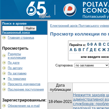
Поиск в архиве
Електронний архів Полтавського універс
Расширенный поиск
Просмотр коллекции по г
Главная страница
0-9
A
B
C
Перейти к:
Просмотреть
А
Б
В
Г
Ґ
Д
Е
Є
Ж
Разделы
или введите неск
и коллекции
По дате
Сортировка:
По автору
По заглавию
По тематике
Просмотр документов
Дата
Последние поступления
публикации
Невжиття заходів що
адміністративної ві
Зарегистрированным:
18-Июн-2021
службовців: пробле
Обновления на e-mail
реалізації та можли