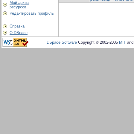
Мой архив
ресурсов
Редактировать профиль
Справка
О DSpace
DSpace Software
Copyright © 2002-2005
MIT
an