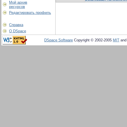
Мой архив
ресурсов
Редактировать профиль
Справка
О DSpace
DSpace Software
Copyright © 2002-2005
MIT
an