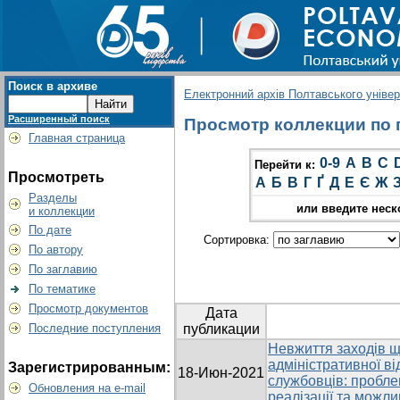
Поиск в архиве
Електронний архів Полтавського універс
Расширенный поиск
Просмотр коллекции по г
Главная страница
0-9
A
B
C
Перейти к:
Просмотреть
А
Б
В
Г
Ґ
Д
Е
Є
Ж
Разделы
или введите неск
и коллекции
По дате
Сортировка:
По автору
По заглавию
По тематике
Просмотр документов
Дата
Последние поступления
публикации
Невжиття заходів що
адміністративної ві
Зарегистрированным:
18-Июн-2021
службовців: пробле
Обновления на e-mail
реалізації та можли