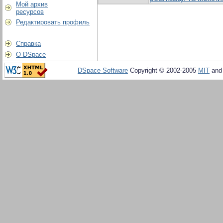
Мой архив
ресурсов
Редактировать профиль
Справка
О DSpace
DSpace Software
Copyright © 2002-2005
MIT
an